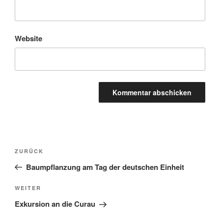
Website
Beitragsnavigation
Vorheriger
ZURÜCK
Beitrag
Baumpflanzung am Tag der deutschen Einheit
Nächster
WEITER
Beitrag
Exkursion an die Curau