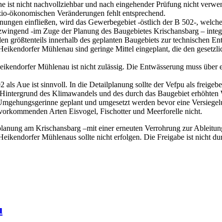
ne ist nicht nachvollziehbar und nach eingehender Prüfung nicht verw
ozio-ökonomischen Veränderungen fehlt entsprechend.
ungen einfließen, wird das Gewerbegebiet -östlich der B 502-, welche
s zwingend -im Zuge der Planung des Baugebietes Krischansbarg – inte
n größtenteils innerhalb des geplanten Baugebiets zur technischen Ent
ikendorfer Mühlenau sind geringe Mittel eingeplant, die den gesetzl
eikendorfer Mühlenau ist nicht zulässig. Die Entwässerung muss über 
ls Aue ist sinnvoll. In die Detailplanung sollte der Vefpu als freige
ntergrund des Klimawandels und des durch das Baugebiet erhöhten Was
 Umgehungsgerinne geplant und umgesetzt werden bevor eine Versiegelu
vorkommenden Arten Eisvogel, Fischotter und Meerforelle nicht.
lanung am Krischansbarg –mit einer erneuten Verrohrung zur Ableitun
ikendorfer Mühlenaus sollte nicht erfolgen. Die Freigabe ist nicht d
u