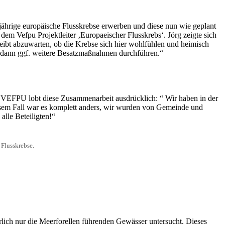
jährige europäische Flusskrebse erwerben und diese nun wie geplant
em Vefpu Projektleiter ‚Europaeischer Flusskrebs‘. Jörg zeigte sich
bleibt abzuwarten, ob die Krebse sich hier wohlfühlen und heimisch
r dann ggf. weitere Besatzmaßnahmen durchführen.“
es VEFPU lobt diese Zusammenarbeit ausdrücklich: “ Wir haben in der
esem Fall war es komplett anders, wir wurden von Gemeinde und
lle Beteiligten!“
 Flusskrebse.
ich nur die Meerforellen führenden Gewässer untersucht. Dieses