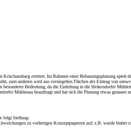
m Krischansbarg erörtert. Im Rahmen einer Bebauungsplanung spielt d
höht, zum anderen wird aus versiegelten Flächen der Eintrag von umwel
on besonderer Bedeutung, da die Einleitung in die Heikendorfer Mühlen
dorfer Mühlenau beauftragt und hat sich die Planung etwas genauer an
folgt Stellung:
weichungen zu vorherigen Konzeptpapieren auf; z.B. wurde bisher eine