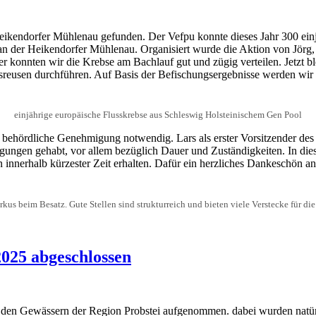
Heikendorfer Mühlenau gefunden. Der Vefpu konnte dieses Jahr 300 ein
an der Heikendorfer Mühlenau. Organisiert wurde die Aktion von Jörg, d
der konnten wir die Krebse am Bachlauf gut und zügig verteilen. Jetzt 
sreusen durchführen. Auf Basis der Befischungsergebnisse werden wi
einjährige europäische Flusskrebse aus Schleswig Holsteinischem Gen Pool
re behördliche Genehmigung notwendig. Lars als erster Vorsitzender d
gungen gehabt, vor allem bezüglich Dauer und Zuständigkeiten. In di
nnerhalb kürzester Zeit erhalten. Dafür ein herzliches Dankeschön an a
kus beim Besatz. Gute Stellen sind strukturreich und bieten viele Verstecke für die
2025 abgeschlossen
 den Gewässern der Region Probstei aufgenommen. dabei wurden natürl