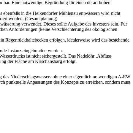
endbar. Eine notwendige Begründung für einen derart hohen
s ebenfalls in die Heikendorfer Mühlenau entwässern wird-nicht
griert werden. (Gesamtplanung)
wässerung verwendet. Dieses sollte Aufgabe des Investors sein. Für
ichen Anforderungen (keine Verschlechterung des ökologischen
ein Regenrückhaltebecken erfolgen, idealerweise wird das bestehende
bende Instanz eingebunden werden.
serdrucks ist nicht sichergestellt. Das Nadelöhr ‚Abfluss
ng der Fläche am Krischansbarg erfolgt.
g des Niederschlagswassers ohne einer eigentlich notwendigen A-RW
urch punktuelle Anpassungen des Konzepts zu erreichen, sondern muss