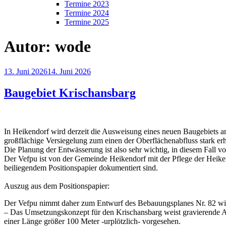
Termine 2023
Termine 2024
Termine 2025
Autor:
wode
Veröffentlicht
13. Juni 2026
14. Juni 2026
am
Baugebiet Krischansbarg
In Heikendorf wird derzeit die Ausweisung eines neuen Baugebiets a
großflächige Versiegelung zum einen der Oberflächenabfluss stark er
Die Planung der Entwässerung ist also sehr wichtig, in diesem Fall v
Der Vefpu ist von der Gemeinde Heikendorf mit der Pflege der Heiken
beiliegendem Positionspapier dokumentiert sind.
Auszug aus dem Positionspapier:
Der Vefpu nimmt daher zum Entwurf des Bebauungsplanes Nr. 82 wie 
– Das Umsetzungskonzept für den Krischansbarg weist gravierende Ab
einer Länge größer 100 Meter -urplötzlich- vorgesehen.