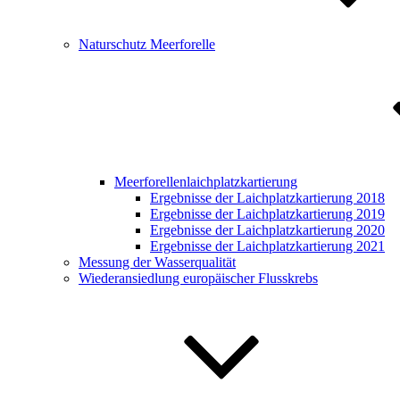
Naturschutz Meerforelle
Meerforellenlaichplatzkartierung
Ergebnisse der Laichplatzkartierung 2018
Ergebnisse der Laichplatzkartierung 2019
Ergebnisse der Laichplatzkartierung 2020
Ergebnisse der Laichplatzkartierung 2021
Messung der Wasserqualität
Wiederansiedlung europäischer Flusskrebs