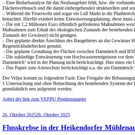
– Eine Bedarfsanalyse für das Neubaugebiet fehlt, bzw. die vorhande
Flächenverbrauch und die damit einhergehenden strukturellen und s
– Während die Feuerwehr und sogar ein Lidl Markt in die Planberechn
betrachtet. Hierfür existiert keine Entwässerungsplanung, diese mus
– Die mit 1,2 Millionen Euro öffentlich geförderten Maßnahmen werde
Maßnahmen zum Erhalt des ökologischen Zustands der bestehenden He
Zustands der Gewässer) nicht genügen.
– Der geplante direkte Anschluss des Baugebietes an das Gewässer H
Regenrückhaltebecken genutzt.
– Die geplante Gestaltung der Flächen zwischen Dammteich und B502 a
– Die zukünftige Entwässerung von Hochwasserereignissen vor dem Hi
Dammteich‘ wird in der Planung nicht berücksichtigt. Hier muss ein
– Das Papier zum Artenschutz berücksichtigt u.a. die am Dammteich 
Der Vefpu kommt zu folgendem Fazit: Eine Freigabe der Bebauungsp
1 Untersuchung und ohne Betrachtung des bestehenden Systems der He
grundsätzlich neu aufgesetzt werden.
Anbei der link zum VEFPU Positionspapier
Veröffentlicht
26. Oktober 2025
26. Oktober 2025
am
Flusskrebse in der Heikendorfer Mühlena