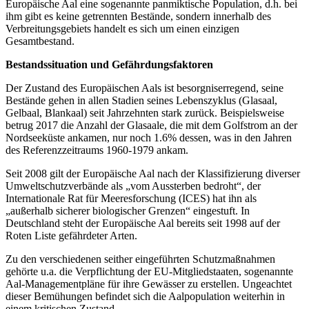
Europäische Aal eine sogenannte panmiktische Population, d.h. bei
ihm gibt es keine getrennten Bestände, sondern innerhalb des
Verbreitungsgebiets handelt es sich um einen einzigen
Gesamtbestand.
Bestandssituation und Gefährdungsfaktoren
Der Zustand des Europäischen Aals ist besorgniserregend, seine
Bestände gehen in allen Stadien seines Lebenszyklus (Glasaal,
Gelbaal, Blankaal) seit Jahrzehnten stark zurück. Beispielsweise
betrug 2017 die Anzahl der Glasaale, die mit dem Golfstrom an der
Nordseeküste ankamen, nur noch 1.6% dessen, was in den Jahren
des Referenzzeitraums 1960-1979 ankam.
Seit 2008 gilt der Europäische Aal nach der Klassifizierung diverser
Umweltschutzverbände als „vom Aussterben bedroht“, der
Internationale Rat für Meeresforschung (ICES) hat ihn als
„außerhalb sicherer biologischer Grenzen“ eingestuft. In
Deutschland steht der Europäische Aal bereits seit 1998 auf der
Roten Liste gefährdeter Arten.
Zu den verschiedenen seither eingeführten Schutzmaßnahmen
gehörte u.a. die Verpflichtung der EU-Mitgliedstaaten, sogenannte
Aal-Managementpläne für ihre Gewässer zu erstellen. Ungeachtet
dieser Bemühungen befindet sich die Aalpopulation weiterhin in
einem kritischen Zustand.