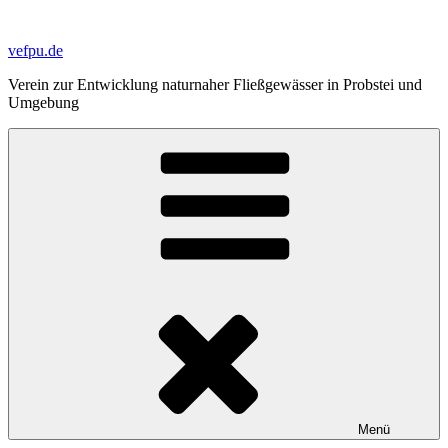
Zum
Inhalt
vefpu.de
springen
Verein zur Entwicklung naturnaher Fließgewässer in Probstei und
Umgebung
Menü