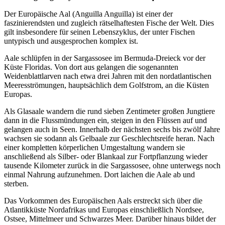
Der Europäische Aal (Anguilla Anguilla) ist einer der
faszinierendsten und zugleich rätselhaftesten Fische der Welt. Dies
gilt insbesondere für seinen Lebenszyklus, der unter Fischen
untypisch und ausgesprochen komplex ist.
Aale schlüpfen in der Sargassosee im Bermuda-Dreieck vor der
Küste Floridas. Von dort aus gelangen die sogenannten
Weidenblattlarven nach etwa drei Jahren mit den nordatlantischen
Meeresströmungen, hauptsächlich dem Golfstrom, an die Küsten
Europas.
Als Glasaale wandern die rund sieben Zentimeter großen Jungtiere
dann in die Flussmündungen ein, steigen in den Flüssen auf und
gelangen auch in Seen. Innerhalb der nächsten sechs bis zwölf Jahre
wachsen sie sodann als Gelbaale zur Geschlechtsreife heran. Nach
einer kompletten körperlichen Umgestaltung wandern sie
anschließend als Silber- oder Blankaal zur Fortpflanzung wieder
tausende Kilometer zurück in die Sargassosee, ohne unterwegs noch
einmal Nahrung aufzunehmen. Dort laichen die Aale ab und
sterben.
Das Vorkommen des Europäischen Aals erstreckt sich über die
Atlantikküste Nordafrikas und Europas einschließlich Nordsee,
Ostsee, Mittelmeer und Schwarzes Meer. Darüber hinaus bildet der