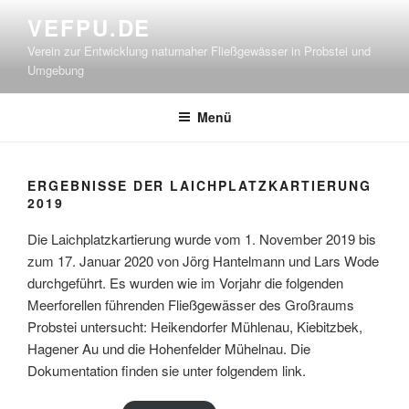
Zum
VEFPU.DE
Inhalt
Verein zur Entwicklung naturnaher Fließgewässer in Probstei und
springen
Umgebung
Menü
ERGEBNISSE DER LAICHPLATZKARTIERUNG
2019
Die Laichplatzkartierung wurde vom 1. November 2019 bis
zum 17. Januar 2020 von Jörg Hantelmann und Lars Wode
durchgeführt. Es wurden wie im Vorjahr die folgenden
Meerforellen führenden Fließgewässer des Großraums
Probstei untersucht: Heikendorfer Mühlenau, Kiebitzbek,
Hagener Au und die Hohenfelder Mühelnau. Die
Dokumentation finden sie unter folgendem link.