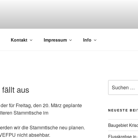
aher Fließgewässer in Probstei und Umgebung
Kontakt
Impressum
Info
Suchen
ällt aus
nach:
 der für Freitag, den 20. März geplante
NEUESTE BE
teren Stammtische im
Baugebiet Kris
werden wir die Stammtische neu planen.
ls VEFPU nicht absehbar.
Flusskrebse in