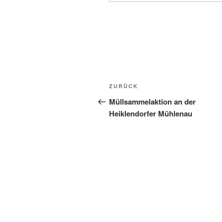
Beitragsnavigation
Vorheriger
ZURÜCK
Beitrag
Müllsammelaktion an der
Heiklendorfer Mühlenau