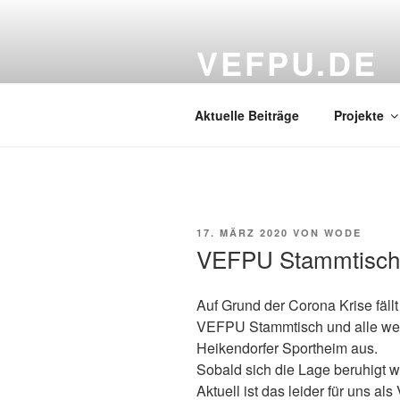
Zum
Inhalt
VEFPU.DE
springen
Verein zur Entwicklung naturn
Aktuelle Beiträge
Projekte
VERÖFFENTLICHT
17. MÄRZ 2020
VON
WODE
AM
VEFPU Stammtisch f
Auf Grund der Corona Krise fällt
VEFPU Stammtisch und alle wei
Heikendorfer Sportheim aus.
Sobald sich die Lage beruhigt 
Aktuell ist das leider für uns a