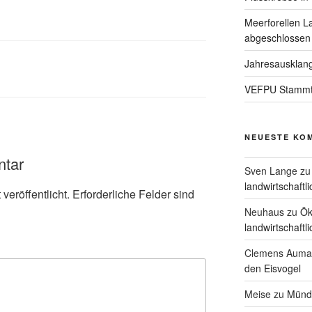
Meerforellen L
abgeschlossen
Jahresausklan
VEFPU Stammtis
NEUESTE KO
ntar
Sven Lange
z
landwirtschaftl
veröffentlicht.
Erforderliche Felder sind
Neuhaus
zu
Ök
landwirtschaftl
Clemens Auma
den Eisvogel
Meise
zu
Münd