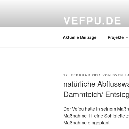
Zum
Inhalt
VEFPU.DE
springen
Verein zur Entwicklung naturn
Aktuelle Beiträge
Projekte
VERÖFFENTLICHT
17. FEBRUAR 2021
VON
SVEN L
AM
natürliche Abfluss
Dammteich/ Entsie
Der Vefpu hatte in seinem Maßn
Maßnahme 11 eine Sohlgleite 
Maßnahme eingeplant.