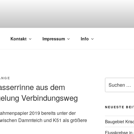
aher Fließgewässer in Probstei und Umgebung
Kontakt
Impressum
Info
ANGE
Suchen
wasserrinne aus dem
nach:
gelung Verbindungsweg
NEUESTE BE
ahmenpapier 2019 bereits unter der
zwischen Dammteich und K51 als größere
Baugebiet Kris
Flusskrebse in