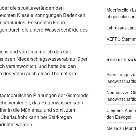
er die strukturverändernden
Meerforellen L
eichten Kieseleinbringungen Bedenken
abgeschlossen
sserablaufes. Es konnten keine
Jahresausklan
en durch die untere Wasserbehörde des
VEFPU Stammtis
achs und von Dammteich das Gut
ngslosen Niederschlagswasserablauf über
NEUESTE KO
 verantwortlich, und hatte bei den
 des Vefpu auch diese Thematik im
Sven Lange
z
landwirtschaftl
Neuhaus
zu
Ök
 städtebaulichen Planungen der Gemeinde
landwirtschaftl
che versiegelt, das Regenwasser kann
eller in die Mühlenau und somit zum
Clemens Auma
Überlaufrohr kann bei Starkregen
den Eisvogel
delöhr werden.
Meise
zu
Münd