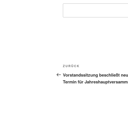
Beitragsnavigation
Vorheriger
ZURÜCK
Beitrag
Vorstandssitzung beschließt ne
Termin für Jahreshauptversamm