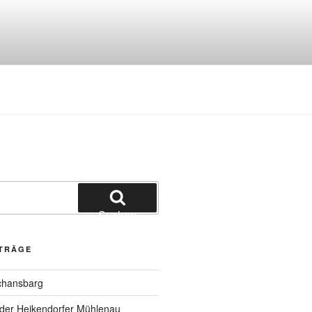
Suchen
ITRÄGE
chansbarg
 der Heikendorfer Mühlenau